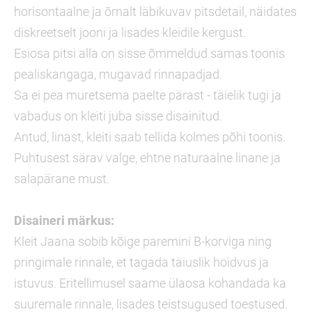
horisontaalne ja õrnalt läbikuvav pitsdetail, näidates
diskreetselt jooni ja lisades kleidile kergust.
Esiosa pitsi alla on sisse õmmeldud samas toonis
pealiskangaga, mugavad rinnapadjad.
Sa ei pea muretsema paelte pärast - täielik tugi ja
vabadus on kleiti juba sisse disainitud.
Antud, linast, kleiti saab tellida kolmes põhi toonis.
Puhtusest särav valge, ehtne naturaalne linane ja
salapärane must.
Disaineri märkus:
Kleit Jaana sobib kõige paremini B-korviga ning
pringimale rinnale, et tagada täiuslik hoidvus ja
istuvus. Eritellimusel saame ülaosa kohandada ka
suuremale rinnale, lisades teistsugused toestused.