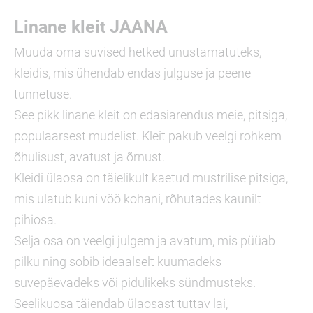
Linane kleit JAANA
Muuda oma suvised hetked unustamatuteks,
kleidis, mis ühendab endas julguse ja peene
tunnetuse.
See pikk linane kleit on edasiarendus meie, pitsiga,
populaarsest mudelist. Kleit pakub veelgi rohkem
õhulisust, avatust ja õrnust.
Kleidi ülaosa on täielikult kaetud mustrilise pitsiga,
mis ulatub kuni vöö kohani, rõhutades kaunilt
pihiosa.
Selja osa on veelgi julgem ja avatum, mis püüab
pilku ning sobib ideaalselt kuumadeks
suvepäevadeks või pidulikeks sündmusteks.
Seelikuosa täiendab ülaosast tuttav lai,