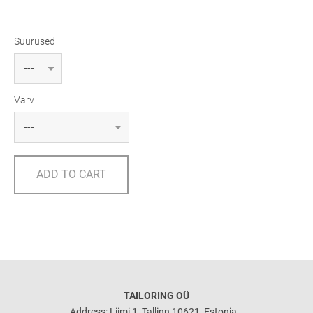
Suurused
Värv
ADD TO CART
TAILORING OÜ
Address: Liimi 1, Tallinn 10621, Estonia