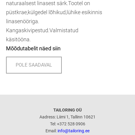
naturaalsest linasest särk.Tootel on
püstkrae,külgedel lõhikud,lühike esikinnis
linasenööriga.
Kangaskivipestud.Valmistatud
käsitööna.
Mõõdutabelit näed siin
POLE SAADAVAL
TAILORING OÜ
Aadress: Liimi 1, Tallinn 10621
Tel: +372 528 0906
Email:
info@tailoring.ee