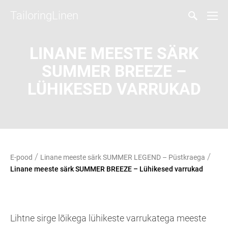
TailoringLinen
LINANE MEESTE SÄRK
SUMMER BREEZE –
LÜHIKESED VARRUKAD
/
/
E-pood
Linane meeste särk SUMMER LEGEND – Püstkraega
Linane meeste särk SUMMER BREEZE – Lühikesed varrukad
Lihtne sirge lõikega lühikeste varrukatega meeste