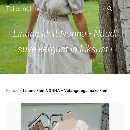
TailoringLinen
Linane kleit Nonna - Naudi
suve kergust ja luksust !
/
E-pood
Linane kleit NONNA – Volangidega maksikleit