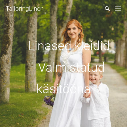
TailoringLinen
Linased kleidid
Valmistatud
käsitööna