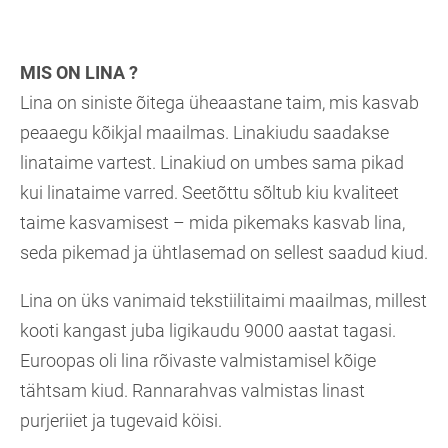
MIS ON LINA ?
Lina on siniste õitega üheaastane taim, mis kasvab
peaaegu kõikjal maailmas. Linakiudu saadakse
linataime vartest. Linakiud on umbes sama pikad
kui linataime varred. Seetõttu sõltub kiu kvaliteet
taime kasvamisest – mida pikemaks kasvab lina,
seda pikemad ja ühtlasemad on sellest saadud kiud.
Lina on üks vanimaid tekstiilitaimi maailmas, millest
kooti kangast juba ligikaudu 9000 aastat tagasi.
Euroopas oli lina rõivaste valmistamisel kõige
tähtsam kiud. Rannarahvas valmistas linast
purjeriiet ja tugevaid köisi.