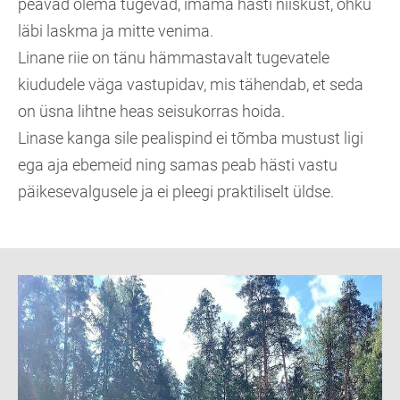
peavad olema tugevad, imama hästi niiskust, õhku
läbi laskma ja mitte venima.
Linane riie on tänu hämmastavalt tugevatele
kiududele väga vastupidav, mis tähendab, et seda
on üsna lihtne heas seisukorras hoida.
Linase kanga sile pealispind ei tõmba mustust ligi
ega aja ebemeid ning samas peab hästi vastu
päikesevalgusele ja ei pleegi praktiliselt üldse.