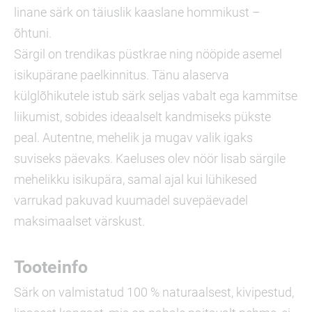
linane särk on täiuslik kaaslane hommikust –
õhtuni.
Särgil on trendikas püstkrae ning nööpide asemel
isikupärane paelkinnitus. Tänu alaserva
külglõhikutele istub särk seljas vabalt ega kammitse
liikumist, sobides ideaalselt kandmiseks pükste
peal. Autentne, mehelik ja mugav valik igaks
suviseks päevaks. Kaeluses olev nöör lisab särgile
mehelikku isikupära, samal ajal kui lühikesed
varrukad pakuvad kuumadel suvepäevadel
maksimaalset värskust.
Tooteinfo
Särk on valmistatud 100 % naturaalsest, kivipestud,