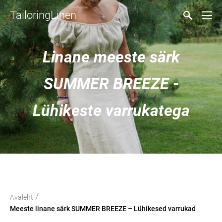
TailoringLinen
Linane meeste särk
SUMMER BREEZE -
Lühikeste varrukatega
/
Avaleht
Meeste linane särk SUMMER BREEZE – Lühikesed varrukad