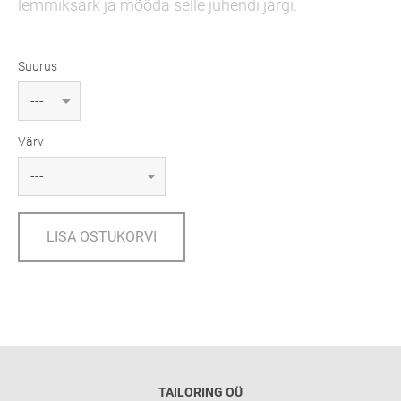
lemmiksärk ja mõõda selle juhendi järgi.
Suurus
Värv
LISA OSTUKORVI
TAILORING OÜ