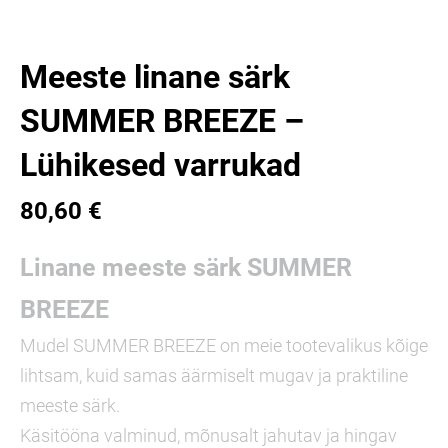
Meeste linane särk
SUMMER BREEZE –
Lühikesed varrukad
80,60 €
Linane meeste särk SUMMER
BREEZE
Mudel SUMMER BREEZE on meie tootevalikus kõige
lihtsam, kuid samas äärmiselt mugav ja praktiline
meeste särk.
Käsitööna valminud, mõnusalt jahutav ja hingav