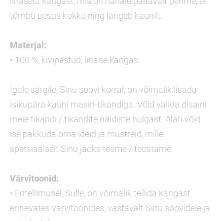
linasest kangast, mis on nahale paitavalt pehme, ei
tõmbu pesus kokku ning langeb kaunilt.
Materjal:
• 100 %, kivipestud, linane kangas
Igale särgile, Sinu soovi korral, on võimalik lisada
isikupära kauni masin-tikandiga. Võid valida disaini
meie tikandi / tikandite näidiste hulgast. Alati võid
ise pakkuda oma ideid ja mustreid, mille
spetsiaalselt Sinu jaoks teeme / teostame.
Värvitoonid:
• Eritellimusel, Sulle, on võimalik tellida kangast
erinevates värvitoonides, vastavalt Sinu soovidele ja