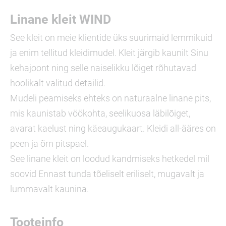
Linane kleit WIND
See kleit on meie klientide üks suurimaid lemmikuid
ja enim tellitud kleidimudel. Kleit järgib kaunilt Sinu
kehajoont ning selle naiselikku lõiget rõhutavad
hoolikalt valitud detailid.
Mudeli peamiseks ehteks on naturaalne linane pits,
mis kaunistab vöökohta, seelikuosa läbilõiget,
avarat kaelust ning käeaugukaart. Kleidi all-ääres on
peen ja õrn pitspael.
See linane kleit on loodud kandmiseks hetkedel mil
soovid Ennast tunda tõeliselt eriliselt, mugavalt ja
lummavalt kaunina.
Tooteinfo