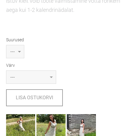
istuv kleit võib toote valmistamine võtta rohkem
aega kui 1-2 kalendrinädalat.
Suurused
Värv
LISA OSTUKORVI